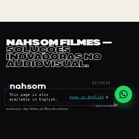
NAHSOM FILMES —
SOLUÇÕES
INOVADORAS NO
AUDIOVISUAL.
ESTÚDIO
Virtual Production
This page is also
×
View in English
available in English.
Produtora audiovisual com estúdio
Publicidade
próprio de Virtual Production.
Conteúdo
Recife · Caruaru · Brasília, Brasil.
Longas-metragens
SOCIAL
CONTATO