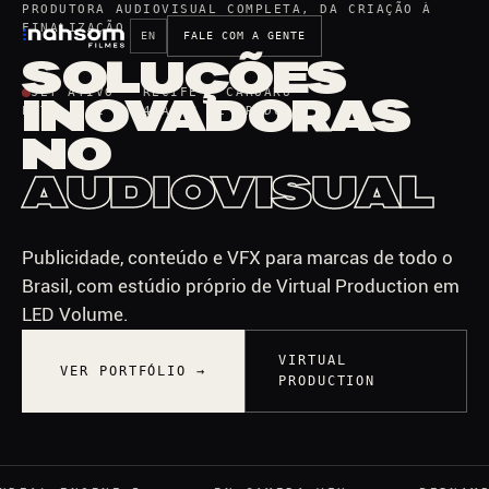
PRODUTORA AUDIOVISUAL COMPLETA, DA CRIAÇÃO À
FINALIZAÇÃO
EN
FALE COM A GENTE
SOLUÇÕES
SET ATIVO · RECIFE / CARUARU
INOVADORAS
EST. 1982 — 44 ANOS DE PRODUÇÃO
NO
AUDIOVISUAL
Publicidade, conteúdo e VFX para marcas de todo o
Brasil, com estúdio próprio de Virtual Production em
LED Volume.
VIRTUAL
VER PORTFÓLIO →
PRODUCTION