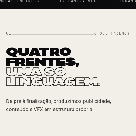
NGINE 5
IN-CAMERA VFX
PERNAMBUCO — B
01
O QUE FAZEMOS
QUATRO
FRENTES,
UMA SÓ
LINGUAGEM.
Da pré à finalização, produzimos publicidade,
conteúdo e VFX em estrutura própria.